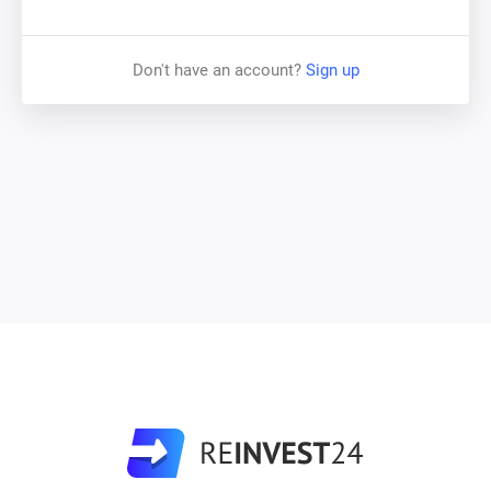
Read more
Don't have an account?
Sign up
PAYMENT SCHEDULES
:
Read more about different types of interest
payouts
INCOME
:
Read more about how compound interest
influences income
SECURITY
:
Read more about how your investment is