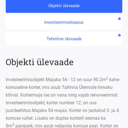
Objekti ülevaade
Investeerimiskaasus
Tehniline ülevaade
Objekti ülevaade
2
Investeerimisobjekt Majaka 54 - 12 on suur 90.2m
kahe-
korruseline korter, mis asub Tallinna Ülemiste linnaku
kõrval. Kortermaja ise on vana ning vajab renoveerimist.
Investeerimisobjekt, korter number 12, on uus
juurdeehitus Majaka 54 majas. Korter on jaotatud 3. ja 4.
korruse vahel. Lisaks on duplex korteril olemas ka
2
8m
panipaik, mis asub neljanda korruse peal. Korter on