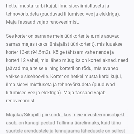
hetkel musta karbi kujul, ilma siseviimistluseta ja
tehnovõrkudeta (puuduvad liitumised vee ja elektriga).
Maja fassaad vajab renoveerimist.
See korter on sarnane meie üürikorteritele, mis asuvad
samas majas (kaks lühiajalist üürikorterit), mis luuakse
korter 13-st (94.5m2). Kõige tähtsam vahe nende ja
korteri 12 vahel, mis läheb müügiks on korteri aknad, need
jäävad maja teisele ning korteril on rõdu, mis avaneb
vaiksele sisehoovile. Korter on hetkel musta karbi kujul,
ilma siseviimistluseta ja tehnovõrkudeta (puuduvad
liitumised vee ja elektriga). Maja fassaad vajab
renoveerimist.
Majaka/Sikupilli piirkonda, kus meie investeerimisobjekt
asub, on kunagi peetud Tallinna äärelinnaks, kuid tänu
suurtele arendustele ja lennujaama lähedusele on sellest