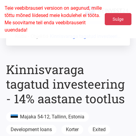
Teie veebibrauseri versioon on aegunud, mille
tõttu mõned liidesed meie kodulehel ei tööta.
Sulge
Me soovitame teil enda veebibrauserit
uuendada!
Kodu
Objektid
Kinnisvaraga tagatud investeering - 14% aastane tootlus
Kinnisvaraga
tagatud investeering
- 14% aastane tootlus
Majaka 54-12, Tallinn, Estonia
Development loans
Korter
Exited