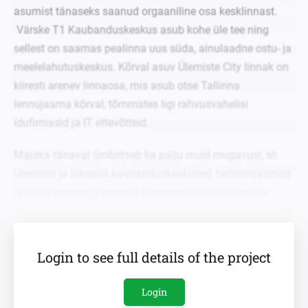
asumist tänaseks saanud orgaaniline osa kesklinnast.
Värske T1 Kaubanduskeskus asub kohe üle tee ning
sellest on saamas pealinna uus süda, ainulaadne ostu- ja
meelelahutuskeskus. Kõrval asuv Ülemiste City linnak on
kiiresti arenev linnaosa, mis asub otse Tallinna
lennujaama kõrval, tõmmates ligi rahvusvahelisi
idufirmasid ja IT ettevõtteid.
Majaka tänavat ümbritseb ka palju muid mugavusi, sh
Ülemiste ja Sikupilli kaubanduskeskused, bensiinijaamad
ja ühistransport. Hoogsalt kasvavas naabruskonnas,
mida kutsutakse uueks IT ja äri piirkonnaks, on palju
koole ja lasteaedu. Meie Investeerimisobjekt on ka
mugavalt ühenduses paljude bussi- ja trammipeatustega,
Login to see full details of the project
mis viivad 4 peatusega otse lennujaama ja 10 minutiga
südalinna. Ülemiste rongijaamast pääseb kiiresti ja
Login
mugavalt mitmesse Eesti linna.