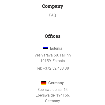
Kadrioru Plaza - unidad 2. has paid interest.
Company
FAQ
24 mar 2023
Kadrioru Plaza - unidad 2. has paid interest.
Offices
17 feb 2023
Estonia
Kadrioru Plaza - unidad 2. has paid interest.
Vesivärava 50, Tallinn
10159, Estonia
Tel:
+372 52 433 38
17 ene 2023
Kadrioru Plaza - unidad 2. has paid interest.
Germany
Eberswalderstr. 64
1
2
3
4
5
Eberswalde, 194156,
Germany