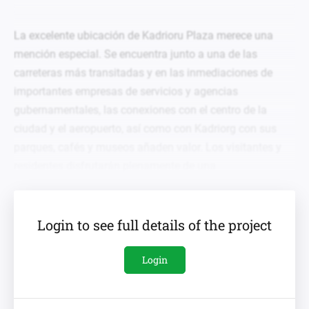
La excelente ubicación de
Kadrioru
Plaza merece una
mención especial. Se encuentra junto a un
a de las
carreteras más
transitad
a
s y en las inmediaciones de
importantes empresas de servicios y agencias
gubernamentales
, l
as conexiones con el centro de la
ciudad y el aeropuerto, así como con
Kadriorg
con sus
parques, cafés y museos añaden valor. Los visitantes y
residentes disfrutarán plenamente
de una
inmejorable
ubicación.
Instalaciones principales:
Login to see full details of the project
Transporte público: junto al edificio.
Login
Restaurante, salón de belleza y dentista en el
edificio.
Hipermercado: junto al edificio.