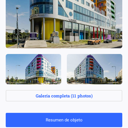
Galería completa
(
11 photos
)
Resumen de objeto