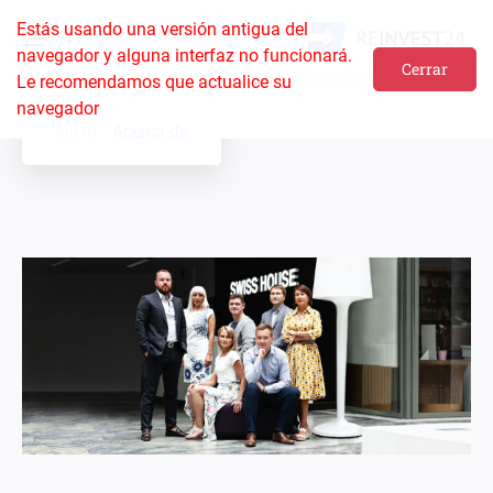
Estás usando una versión antigua del
navegador y alguna interfaz no funcionará.
Cerrar
Le recomendamos que actualice su
navegador
Inicio
Acerca de