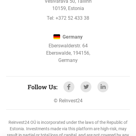
Vesivärava 50, Tallinn
10159, Estonia
Tel:
+372 52 433 38
Germany
Eberswalderstr. 64
Eberswalde, 194156,
Germany
Follow Us
:
©
ReInvest24
Reinvest24 OÜ is incorporated under the laws of the Republic of
Estonia. Investments made via this platform are high-risk, may
result in partial or total loss of capital, and are not covered by any