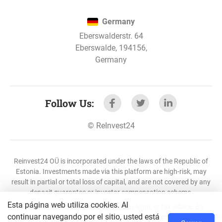
Germany
Eberswalderstr. 64
Eberswalde, 194156,
Germany
Follow Us
:
©
ReInvest24
Reinvest24 OÜ is incorporated under the laws of the Republic of
Estonia. Investments made via this platform are high-risk, may
result in partial or total loss of capital, and are not covered by any
deposit guarantee or investor compensation scheme.
Esta página web utiliza cookies. Al
Reinvest24 does not provide financial, legal, or tax advice. By
continuar navegando por el sitio, usted está
using this platform, you acknowledge and accept these risks.