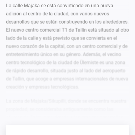
La calle Majaka se está convirtiendo en una nueva
adición al centro de la ciudad, con varios nuevos
desarrollos que se están construyendo en los alrededores.
El nuevo centro comercial T1 de Tallin está situado al otro
lad
o de la calle y está previsto que se convierta en el
nuevo corazón de la capital, con un centro comercial y de
entretenimiento único en su género. Además, el vecino
centro tecnológico de la ciudad de Ülemiste es una zona
de rápido desarrollo, situada justo
al lado del aeropuerto
de Tallin, que acoge a empresas internacionales de nueva
creación y empresas tecnológicas.
La zona de Majaka/Sikupilli, donde se encuentra nuestra
propiedad, se consideraba antiguamente como las
afueras de Tallin, pero debido a los
grandes desarrollos
que se están llevando a cabo y a su proximidad al
aeropuerto, ahora es una parte orgánica del centro de la