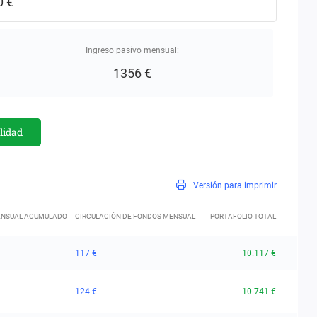
0 €
Ingreso pasivo mensual
:
1356 €
lidad
Versión para imprimir
ENSUAL ACUMULADO
CIRCULACIÓN DE FONDOS MENSUAL
PORTAFOLIO TOTAL
117 €
10.117 €
124 €
10.741 €