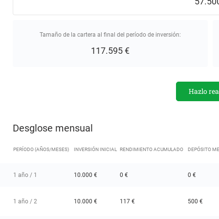
57.50
Tamaño de la cartera al final del período de inversión
:
117.595 €
Hazlo rea
Desglose mensual
PERÍODO (AÑOS/MESES)
INVERSIÓN INICIAL
RENDIMIENTO ACUMULADO
DEPÓSITO M
1 año / 1
10.000 €
0 €
0 €
1 año / 2
10.000 €
117 €
500 €