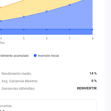
4
5
6
7
8
ños
ndimiento acumulado
Inversión inicial
14 %
Rendimiento medio
:
0 %
Avg. Ganancia Maxima
:
REINVERTIR
Ganancias obtenidas
:
invertida: