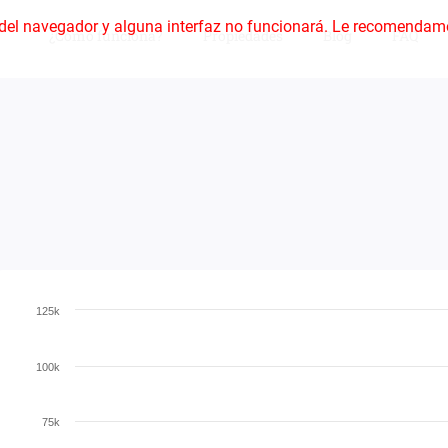
del navegador y alguna interfaz no funcionará. Le recomendam
¿Cómo funciona?
Propiedades
Blog
FAQ
125k
100k
75k