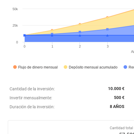
50k
25k
0
0
1
2
3
A
Flujo de dinero mensual
Depósito mensual acumulado
Re
10.000 €
Cantidad de la inversión
:
500 €
Invertir mensualmente
:
8 AÑOS
Duración de la inversión
:
Cantidad total 