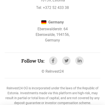
10159, Estonia
Tel:
+372 52 433 38
3 авг. 2022 г.
Albisoara торговый центр займ - 5. stage
Germany
Проект произвел выплату интрессов.
Eberswalderstr. 64
Eberswalde, 194156,
Germany
3 авг. 2022 г.
Albisoara торговый центр займ - 6. stage
Проект произвел выплату интрессов.
Follow Us
:
©
ReInvest24
22 июл. 2022 г.
Albisoara торговый центр займ - 6. stage
Проект произвел выплату интрессов.
Reinvest24 OÜ is incorporated under the laws of the Republic of
Estonia. Investments made via this platform are high-risk, may
result in partial or total loss of capital, and are not covered by any
deposit guarantee or investor compensation scheme.