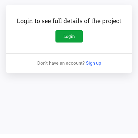
наименее урбанизированной европейской столицей.
Login to see full details of the project
Объект
Login
Новый современный торговый центр “Albisoara”
находится по адресу Албишоара 15, города
Don't have an account?
Sign up
Кишинёва.
Благодаря своему расположению на
главной улице города, он обеспечит постоянный и
стабильный поток клиентов, желающих
удовлетворить свои повседневные потребности.
Кроме того, минутная близость от железнодорожного
вокзала обеспечит еще большую посещаемость не
только со стороны местных жителей, но и гостей
столицы.