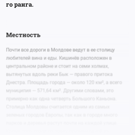
го ранга.
Местность
Почти все дороги в Молдове ведут в ее столицу
любителей вина и еды. Кишинёв расположен в
центральном районе и стоит на семи холмах,
вытянутых вдоль реки Бык — правого притока
Днестра. Площадь города — около 120 км², а всего
муниципия — 571,64 км². Другими словами, это
примерно как одна четверть Большого Каньона.
Столица Молдовы считается одним из самых
зеленых городов Европы, так как в городе много
парков и деревья растут почти на каждой улице.
Кроме того, город по праву признан одной из