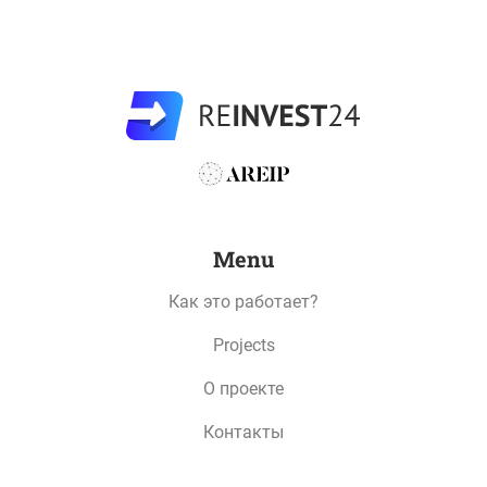
Albisoara - трехэтажный комплекс включающий в
себя широкий спектр различных коммерческих
предприятий, предоставляющих все от продуктов
питания, до различного вида услуг.
Территория торгового центра станет бизнес-центром
для многих сетей бутиков, супермаркетов, где вы
сможете купить практически все, от домашнего мяса
и сыра до электроники, одежды и мебели.
Menu
А также фуд-корты и рестораны, банк, кинотеатр и
Как это работает?
многие другие развлекательные заведения. Другими
словами, все, что вам нужно, чтобы провести
Projects
наилучшее время с вашими близкими или просто
О проекте
наслаждаться днем наедине с собой, совершая
покупки в джунглях товаров. На верхнем этаже
Контакты
располагается просторная терраса с рядом кафе и