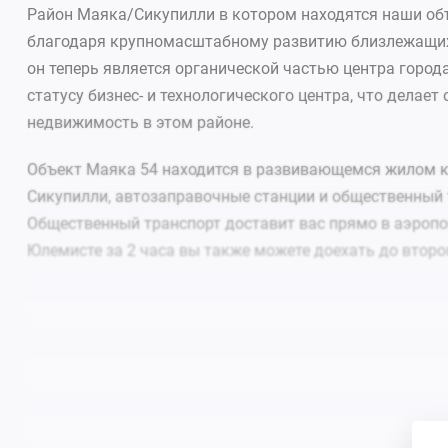
Район Маяка/Сикупилли в котором находятся наши объ
благодаря крупномасштабному развитию близлежащих 
он теперь является органической частью центра горо
статусу бизнес- и технологического центра, что дела
недвижимость в этом районе.
Объект Маяка 54 находится в развивающемся жилом к
Сикупилли, автозаправочные станции и общественный 
Общественный транспорт доставит вас прямо в аэропор
Юлемисте за 2 часа вы также можете доехать до второ