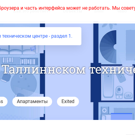
броузера и часть интерфейса может не работать. Мы совет
Как это работает?
Объекты
Блог
Чаво
техническом центре - раздел 1.
 Таллиннском техниче
ns
Апартаменты
Exited