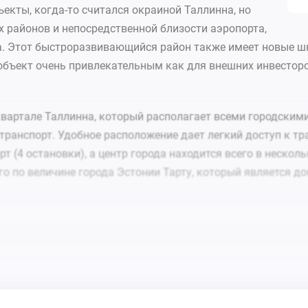
екты, когда-то считался окраиной Таллинна, но
районов и непосредственной близости аэропорта,
да. Этот быстроразвивающийся район также имеет новые ш
ет объект очень привлекательным как для внешних инвестор
вартале Таллинна, который располагает всеми городским
транспорт. Удобное расположение дает легкий доступ к т
т (4 остановки), а центр города находится всего в неско
го по величине города Эстонии Тарту, который является д