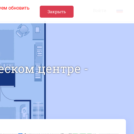
уем обновить
Войти
Закрыть
ском центре -