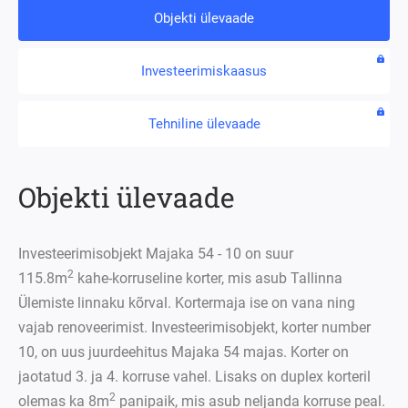
Objekti ülevaade
Investeerimiskaasus
Tehniline ülevaade
Objekti ülevaade
Investeerimisobjekt Majaka 54 - 10 on suur
2
115.8m
kahe-korruseline korter, mis asub Tallinna
Ülemiste linnaku kõrval. Kortermaja ise on vana ning
vajab renoveerimist. Investeerimisobjekt, korter number
10, on uus juurdeehitus Majaka 54 majas. Korter on
jaotatud 3. ja 4. korruse vahel. Lisaks on duplex korteril
2
olemas ka 8m
panipaik, mis asub neljanda korruse peal.