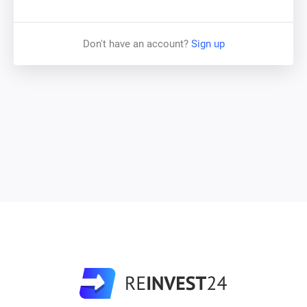
Read more
Don't have an account?
Sign up
PAYMENT SCHEDULES
:
Read more about different types of interest
payouts
INCOME
:
Read more about how compound interest
influences income
SECURITY
:
Read more about how your investment is