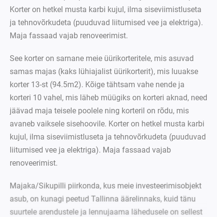
Korter on hetkel musta karbi kujul, ilma siseviimistluseta
ja tehnovõrkudeta (puuduvad liitumised vee ja elektriga).
Maja fassaad vajab renoveerimist.
See korter on sarnane meie üürikorteritele, mis asuvad
samas majas (kaks lühiajalist üürikorterit), mis luuakse
korter 13-st (94.5m2). Kõige tähtsam vahe nende ja
korteri 10 vahel, mis läheb müügiks on korteri aknad, need
jäävad maja teisele poolele ning korteril on rõdu, mis
avaneb vaiksele sisehoovile. Korter on hetkel musta karbi
kujul, ilma siseviimistluseta ja tehnovõrkudeta (puuduvad
liitumised vee ja elektriga). Maja fassaad vajab
renoveerimist.
Majaka/Sikupilli piirkonda, kus meie investeerimisobjekt
asub, on kunagi peetud Tallinna äärelinnaks, kuid tänu
suurtele arendustele ja lennujaama lähedusele on sellest