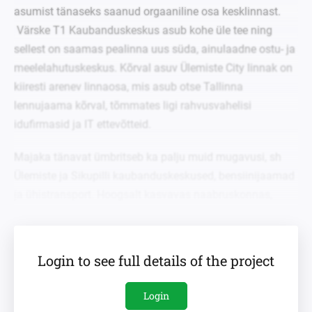
asumist tänaseks saanud orgaaniline osa kesklinnast.
Värske T1 Kaubanduskeskus asub kohe üle tee ning
sellest on saamas pealinna uus süda, ainulaadne ostu- ja
meelelahutuskeskus. Kõrval asuv Ülemiste City linnak on
kiiresti arenev linnaosa, mis asub otse Tallinna
lennujaama kõrval, tõmmates ligi rahvusvahelisi
idufirmasid ja IT ettevõtteid.
Majaka tänavat ümbritseb ka palju muid mugavusi, sh
Ülemiste ja Sikupilli kaubanduskeskused, bensiinijaamad
ja ühistransport. Hoogsalt kasvavas naabruskonnas,
mida kutsutakse uueks IT ja äri piirkonnaks, on palju
koole ja lasteaedu. Meie Investeerimisobjekt on ka
mugavalt ühenduses paljude bussi- ja trammipeatustega,
Login to see full details of the project
mis viivad 4 peatusega otse lennujaama ja 10 minutiga
südalinna. Ülemiste rongijaamast pääseb kiiresti ja
Login
mugavalt mitmesse Eesti linna