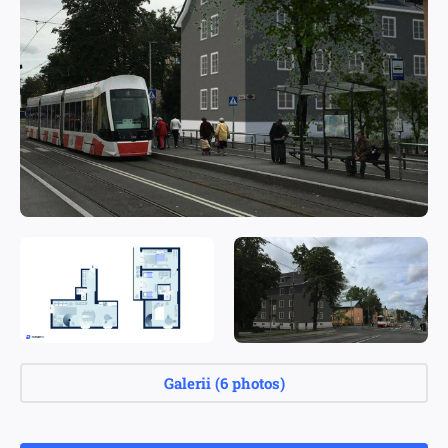
Galerii
(
6 photos
)