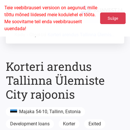
Teie veebibrauseri versioon on aegunud, mille
tõttu mõned liidesed meie kodulehel ei tööta.
Sulge
Me soovitame teil enda veebibrauserit
uuendada!
Kodu
Objektid
Korteri arendus Tallinna Ülemiste City rajoonis
Korteri arendus
Tallinna Ülemiste
City rajoonis
Majaka 54-10, Tallinn, Estonia
Development loans
Korter
Exited