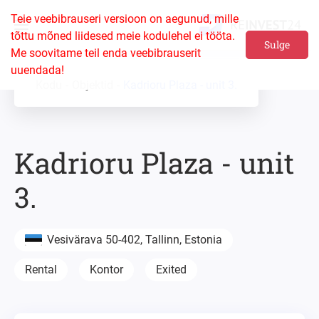
Teie veebibrauseri versioon on aegunud, mille
tõttu mõned liidesed meie kodulehel ei tööta.
Sulge
Me soovitame teil enda veebibrauserit
uuendada!
Kodu
Objektid
Kadrioru Plaza - unit 3.
Kadrioru Plaza - unit
3.
Vesivärava 50-402, Tallinn, Estonia
Rental
Kontor
Exited