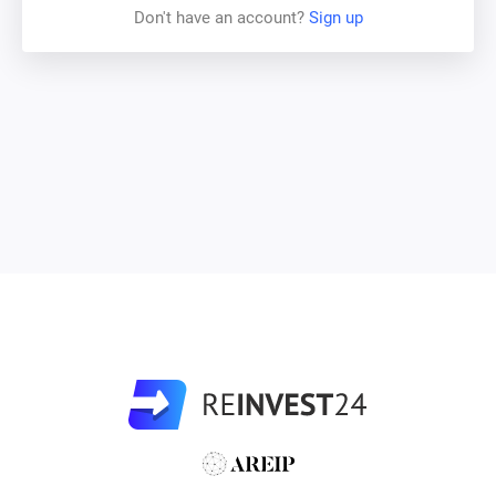
Kadrioru park ja KUMU muuseum
–
5-minutilise
Don't have an account?
Sign up
jalutuskäigu kaugusel
Kesklinn, vanalinn
–
3-minutilise autosõidu kaugusel
Hilton
Tallinn Park
Hotel
–
2-minutilise jalutuskäigu
kaugusel
Kiire ühendus sadama, lennujaama ja Tallinna
bussijaamaga
Hoonest
Väljapaistva arhitektuuriga Kadrioru
Plaza
hoonet
iseloomustab juugendstiilis arhitektuuri tänapäeva
ne
tõlgendus ja voolujooneline Art
D
eco
stiil. See on Kadrioru
suurim ja muga
vam elamu- ja ärikompleks, mis
on
valminud tunnustatud Eesti arhitektuuribüroo Künnapu &