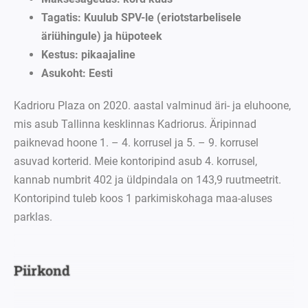
Tagatis
:
Kuulub
SPV-le
(eriotstarbelisele
äriühingule) ja hüpoteek
Kestus
:
pikaajaline
Asukoht: Eesti
Kadrioru
Plaza
on 2020. aastal valminud äri- ja eluhoone,
mis a
sub Tallinna kesklinnas
Kadriorus.
Äripinnad
paiknevad hoone 1. – 4. korrusel ja 5. – 9. korrusel
asuvad korterid. Meie kontoripind asub 4. korrusel
,
kannab numbrit 402 ja üldpindala on
143,9 ruutmeetrit.
Kontoripind tuleb koos 1 parkimiskohaga maa-aluses
parklas.
Piirkond