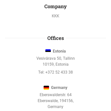
Company
Read more
KKK
PAYMENT SCHEDULES
:
Read more about different types of interest
Offices
payouts
Estonia
Vesivärava 50, Tallinn
INCOME
:
10159, Estonia
Read more about how compound interest
Tel:
+372 52 433 38
influences income
Germany
SECURITY
:
Eberswalderstr. 64
Read more about how your investment is
Eberswalde, 194156,
protected
Germany