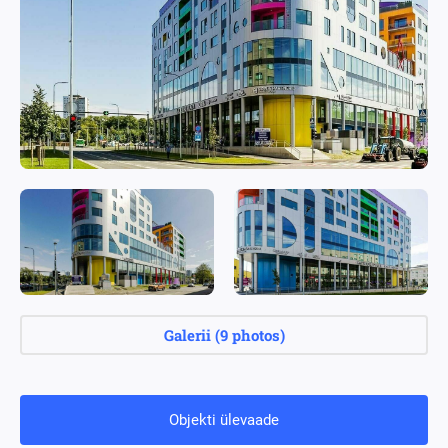
Galerii
(
9 photos
)
Objekti ülevaade