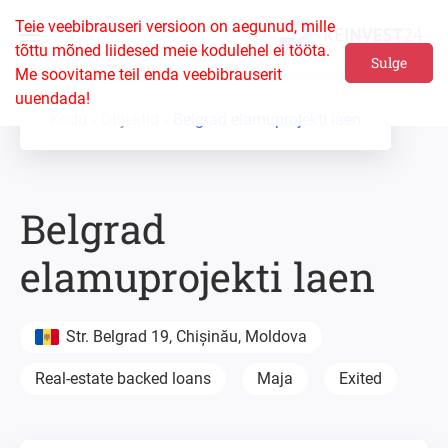
Teie veebibrauseri versioon on aegunud, mille
tõttu mõned liidesed meie kodulehel ei tööta.
Sulge
Me soovitame teil enda veebibrauserit
uuendada!
Kodu
Objektid
Belgrad elamuprojekti laen
Belgrad
elamuprojekti laen
Str. Belgrad 19, Chișinău, Moldova
Real-estate backed loans
Maja
Exited