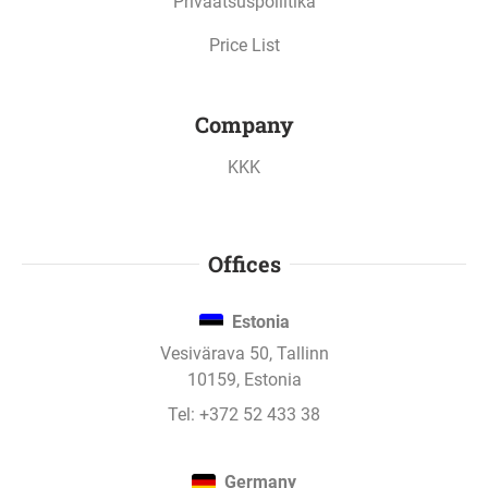
Privaatsuspoliitika
Project updates
Price List
All updates
Company
KKK
31. mai 2021
Belgrad elamuprojekti laen - 2. stage tegi
intressimakse.
Offices
Estonia
31. mai 2021
Vesivärava 50, Tallinn
Belgrad elamuprojekti laen - 3. stage tegi
10159, Estonia
intressimakse.
Tel:
+372 52 433 38
5. mai 2021
Germany