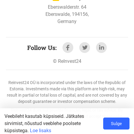
Belgrad elamuprojekti laen - 3. stage tegi
Eberswalderstr. 64
intressimakse.
Eberswalde, 194156,
Germany
5. mai 2021
Belgrad elamuprojekti laen - 2. stage tegi
Follow Us
:
intressimakse.
©
ReInvest24
5. mai 2021
Reinvest24 OÜ is incorporated under the laws of the Republic of
Belgrad elamuprojekti laen - 1. stage tegi
Estonia. Investments made via this platform are high-risk, may
intressimakse.
result in partial or total loss of capital, and are not covered by any
deposit guarantee or investor compensation scheme.
Reinvest24 does not provide financial, legal, or tax advice. By
1
2
3
4
Veebileht kasutab küpsiseid. Jätkates
using this platform, you acknowledge and accept these risks.
sirvimist, nõustud veeblehe poolsete
Sulge
küpsistega.
Loe lisaks