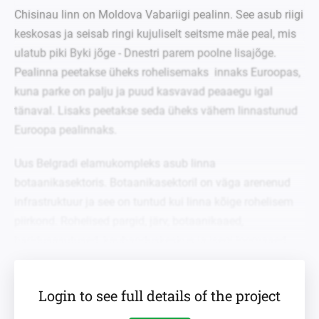
Chisinau linn on Moldova Vabariigi pealinn. See asub riigi
keskosas ja seisab ringi kujuliselt seitsme mäe peal, mis
ulatub piki Byki jõge - Dnestri parem poolne lisajõge.
Pealinna peetakse üheks rohelisemaks innaks Euroopas,
kuna parke on palju ja puud kasvavad peaaegu igal
tänaval. Lisaks peetakse seda üheks vähem linnastunud
Euroopa pealinnaks.
Uus Belgradi elamukompleks asub linna
botaanikasektoris. Botaanikasektoril on väga arenenud
infrastruktuur ja see on tuntud kui linna kõige rohelisem
piirkond. Rohelised pargid, järv, botaanikaaed,
haridusasutused, kaubanduskeskus ja isegi loomaaed -
kõik on käeulatuses.
Lisaks kinnitavad potentsiaalsete ostjate praegune huvi
Login to see full details of the project
ja müügiprognoosid suurt nõudlust arendusprojektide