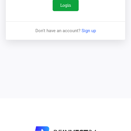
vastu antud piirkonnas.
Login
Kinnisvara
Don't have an account?
Sign up
Investeerimiseks mõeldud kinnisvara on 10-korruseline
elamu aadressiga Belgrad 19/1 Chisinaus.
Arendusprojekt koosneb:
Korteried
: 108
Korterite
pindala
: 5802 m2
Äripinnad
(3
pinda
): 243 m2
Garaazid
(15): 333 m2
Panipaigad
(64): 309 m2
Hoones on KLEEMANN liftid, avatud ja maa-alused