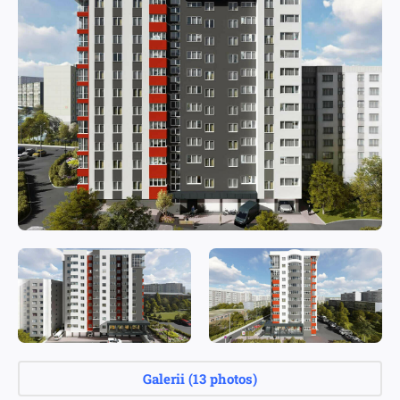
Galerii
(
13 photos
)