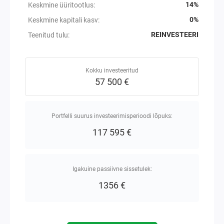
14%
Keskmine üüritootlus
:
0%
Keskmine kapitali kasv
:
REINVESTEERI
Teenitud tulu
:
Kokku investeeritud
57 500 €
Portfelli suurus investeerimisperioodi lõpuks
:
117 595 €
Igakuine passiivne sissetulek
:
1356 €