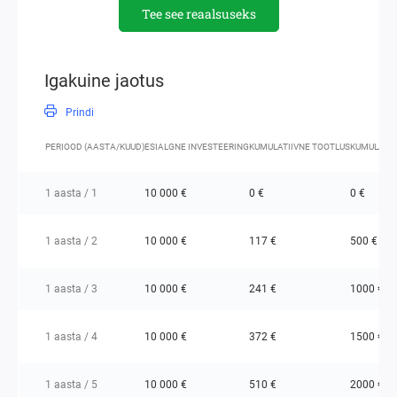
Tee see reaalsuseks
Igakuine jaotus
Prindi
PERIOOD (AASTA/KUUD)
ESIALGNE INVESTEERING
KUMULATIIVNE TOOTLUS
KUMULATII
1 aasta / 1
10 000 €
0 €
0 €
1 aasta / 2
10 000 €
117 €
500 €
1 aasta / 3
10 000 €
241 €
1000 €
1 aasta / 4
10 000 €
372 €
1500 €
1 aasta / 5
10 000 €
510 €
2000 €