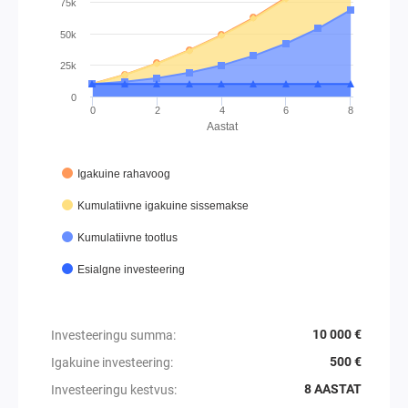
75k
50k
25k
0
0
2
4
6
8
Aastat
Igakuine rahavoog
Kumulatiivne igakuine sissemakse
Kumulatiivne tootlus
Esialgne investeering
10 000 €
Investeeringu summa
:
500 €
Igakuine investeering
:
8 AASTAT
Investeeringu kestvus
: