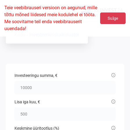
Teie veebibrauseri versioon on aegunud, mille
tõttu mõned liidesed meie kodulehel ei tööta.
Sulge
Me soovitame teil enda veebibrauserit
uuendada!
Kodu
Investeerimiskalkulaator
Investeeringu summa, €
Lisa iga kuu, €
Keskmine üüritootlus (%)