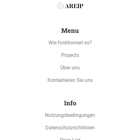
INCOME
:
Menu
Read more about how compound interest
influences income
Wie funktioniert es?
Projects
Über uns
SECURITY
:
Read more about how your investment is
Kontaktieren Sie uns
protected
Info
Nutzungsbedingungen
Datenschutzrichtlinien