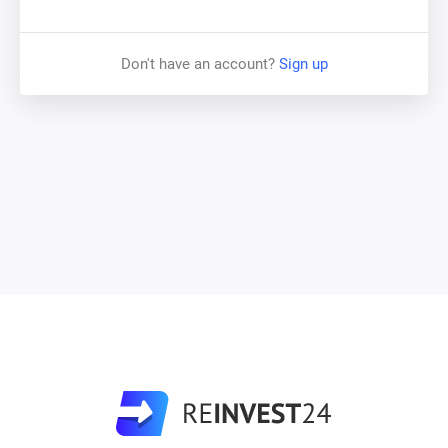
Rund um das Objekt Majaka 54 gibt es verschiedene
Annehmlichkeiten, darunter die Einkaufszentren Ülemiste
Don't have an account?
Sign up
und Sikupilli, Tankstellen und öffentliche Verkehrsmittel.
Unser Objekt ist verkehrsgünstig an verschiedene Bus-
und Straßenbahnhaltestellen angebunden, die Sie direkt
zum Flughafen (4 Stationen entfernt) und zum
Stadtzentrum (10 Minuten entfernt) bringen. Vom
Bahnhof Ülemiste aus können Sie auch den Zug nach
Tartu (2 Stunden entfernt) nehmen, Estlands zweitgrößte
Stadt und Heimat der renommierten Tartu University.
Read more
PAYMENT SCHEDULES
:
Read more about different types of interest
payouts