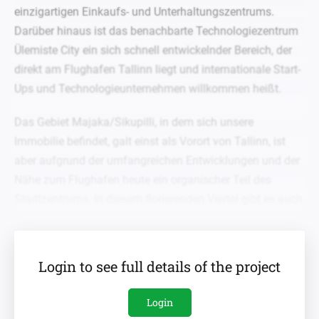
einzigartigen Einkaufs- und Unterhaltungszentrums.
Darüber hinaus ist das benachbarte Technologiezentrum
Ülemiste City ein sich schnell entwickelnder Bereich, der
direkt am Flughafen Tallinn liegt und internationale Start-
Ups und Technologieunternehmen willkommen heißt.
Das Gebiet Majaka/Sikupilli, in dem sich unsere
Immobilie befindet, galt einst als Vorort von Tallinn, ist
aber aufgrund der umfangreichen Entwicklungen und der
Nähe zum Flughafen heute ein organischer Teil des
Stadtzentrums. In diesem florierenden Viertel gibt es auch
verschiedene neue Schulen und Kindergärten, da das
Gebiet sich zu einem Geschäfts- und Technologieviertel
entwickelt. Dies macht die Wohnungen sowohl für externe
Login to see full details of the project
Investoren als auch für Wohnungskäufer, die eine
Immobilie in der Region erwerben möchten, sehr attraktiv.
Login