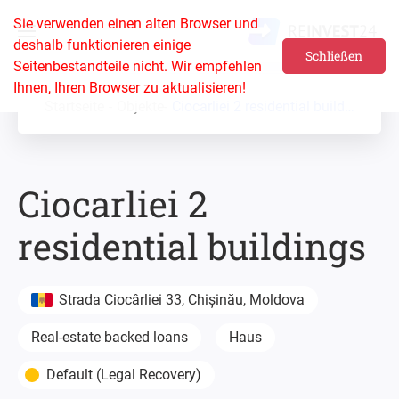
Sie verwenden einen alten Browser und
deshalb funktionieren einige
Schließen
Seitenbestandteile nicht. Wir empfehlen
Ihnen, Ihren Browser zu aktualisieren!
Startseite
Objekte
Ciocarliei 2 residential buildings
Ciocarliei 2
residential buildings
Strada Ciocârliei 33, Chișinău, Moldova
Real-estate backed loans
Haus
Default (Legal Recovery)