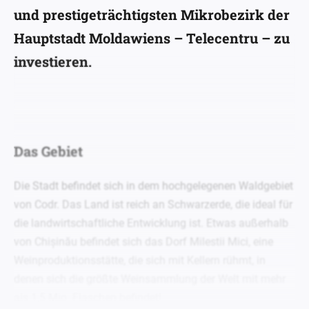
und prestigeträchtigsten Mikrobezirk der
Hauptstadt Moldawiens – Telecentru – zu
investieren.
Das Gebiet
Die Stadt befindet sich in dem hochgelegenen Waldgebiet
von Codr. Das Land ist reich an Schwarzerde, die ideal für
die landwirtschaftliche Entwicklung ist. Etwas außerhalb
von Chișinău befindet sich das Dorf Milestii Mici, eine
Weinproduktionsstätte, die sich mit Kellern rühmt, in
denen sich die größte Weinsammlung der Welt mit mehr
als 1,5 Mio. Flaschen befindet!